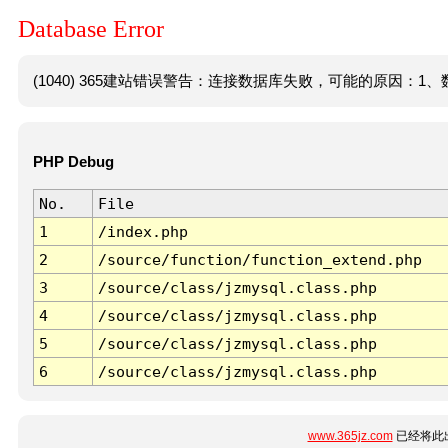
Database Error
(1040) 365建站错误警告：连接数据库失败，可能的原因：1、数
PHP Debug
No.
File
1
/index.php
2
/source/function/function_extend.php
3
/source/class/jzmysql.class.php
4
/source/class/jzmysql.class.php
5
/source/class/jzmysql.class.php
6
/source/class/jzmysql.class.php
www.365jz.com
已经将此