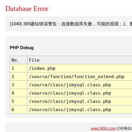
Database Error
(1040) 365建站错误警告：连接数据库失败，可能的原因：1、数
PHP Debug
No.
File
1
/index.php
2
/source/function/function_extend.php
3
/source/class/jzmysql.class.php
4
/source/class/jzmysql.class.php
5
/source/class/jzmysql.class.php
6
/source/class/jzmysql.class.php
www.365jz.com
已经将此