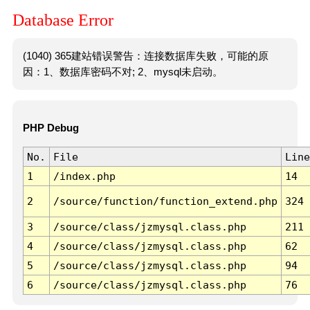
Database Error
(1040) 365建站错误警告：连接数据库失败，可能的原
因：1、数据库密码不对; 2、mysql未启动。
PHP Debug
No.
File
Line
1
/index.php
14
2
/source/function/function_extend.php
324
3
/source/class/jzmysql.class.php
211
4
/source/class/jzmysql.class.php
62
5
/source/class/jzmysql.class.php
94
6
/source/class/jzmysql.class.php
76