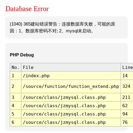
Database Error
(1040) 365建站错误警告：连接数据库失败，可能的原
因：1、数据库密码不对; 2、mysql未启动。
PHP Debug
No.
File
Line
1
/index.php
14
2
/source/function/function_extend.php
324
3
/source/class/jzmysql.class.php
211
4
/source/class/jzmysql.class.php
62
5
/source/class/jzmysql.class.php
94
6
/source/class/jzmysql.class.php
76