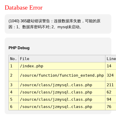
Database Error
(1040) 365建站错误警告：连接数据库失败，可能的原
因：1、数据库密码不对; 2、mysql未启动。
PHP Debug
No.
File
Line
1
/index.php
14
2
/source/function/function_extend.php
324
3
/source/class/jzmysql.class.php
211
4
/source/class/jzmysql.class.php
62
5
/source/class/jzmysql.class.php
94
6
/source/class/jzmysql.class.php
76