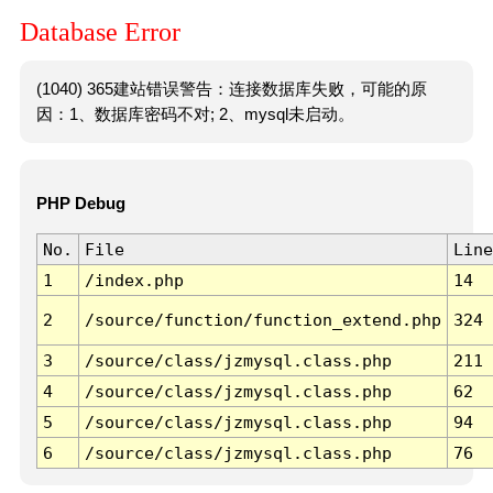
Database Error
(1040) 365建站错误警告：连接数据库失败，可能的原
因：1、数据库密码不对; 2、mysql未启动。
PHP Debug
No.
File
Line
1
/index.php
14
2
/source/function/function_extend.php
324
3
/source/class/jzmysql.class.php
211
4
/source/class/jzmysql.class.php
62
5
/source/class/jzmysql.class.php
94
6
/source/class/jzmysql.class.php
76