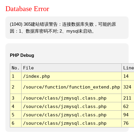
Database Error
(1040) 365建站错误警告：连接数据库失败，可能的原
因：1、数据库密码不对; 2、mysql未启动。
PHP Debug
No.
File
Line
1
/index.php
14
2
/source/function/function_extend.php
324
3
/source/class/jzmysql.class.php
211
4
/source/class/jzmysql.class.php
62
5
/source/class/jzmysql.class.php
94
6
/source/class/jzmysql.class.php
76