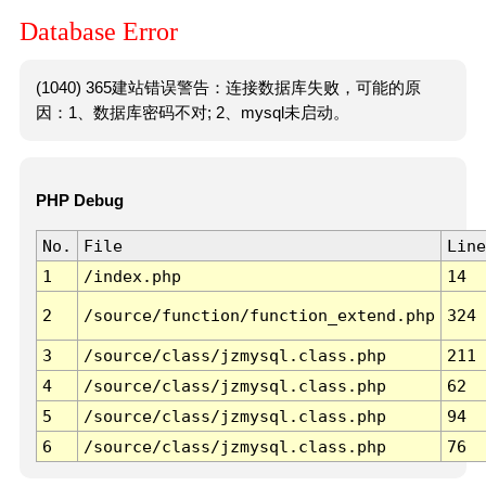
Database Error
(1040) 365建站错误警告：连接数据库失败，可能的原
因：1、数据库密码不对; 2、mysql未启动。
PHP Debug
No.
File
Line
1
/index.php
14
2
/source/function/function_extend.php
324
3
/source/class/jzmysql.class.php
211
4
/source/class/jzmysql.class.php
62
5
/source/class/jzmysql.class.php
94
6
/source/class/jzmysql.class.php
76