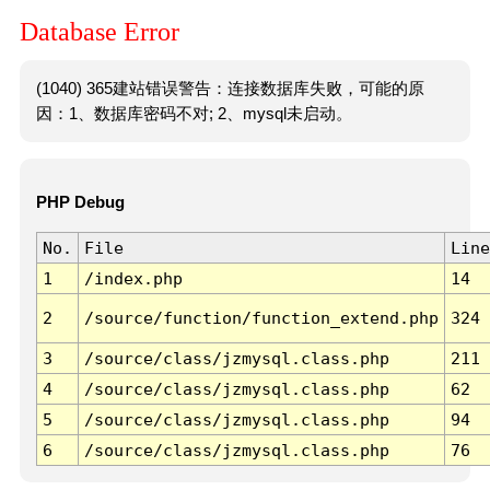
Database Error
(1040) 365建站错误警告：连接数据库失败，可能的原
因：1、数据库密码不对; 2、mysql未启动。
PHP Debug
No.
File
Line
1
/index.php
14
2
/source/function/function_extend.php
324
3
/source/class/jzmysql.class.php
211
4
/source/class/jzmysql.class.php
62
5
/source/class/jzmysql.class.php
94
6
/source/class/jzmysql.class.php
76