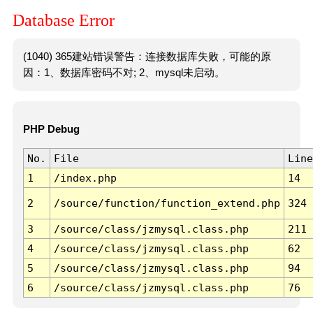
Database Error
(1040) 365建站错误警告：连接数据库失败，可能的原
因：1、数据库密码不对; 2、mysql未启动。
PHP Debug
No.
File
Line
1
/index.php
14
2
/source/function/function_extend.php
324
3
/source/class/jzmysql.class.php
211
4
/source/class/jzmysql.class.php
62
5
/source/class/jzmysql.class.php
94
6
/source/class/jzmysql.class.php
76