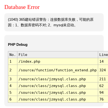
Database Error
(1040) 365建站错误警告：连接数据库失败，可能的原
因：1、数据库密码不对; 2、mysql未启动。
PHP Debug
No.
File
Line
1
/index.php
14
2
/source/function/function_extend.php
324
3
/source/class/jzmysql.class.php
211
4
/source/class/jzmysql.class.php
62
5
/source/class/jzmysql.class.php
94
6
/source/class/jzmysql.class.php
76