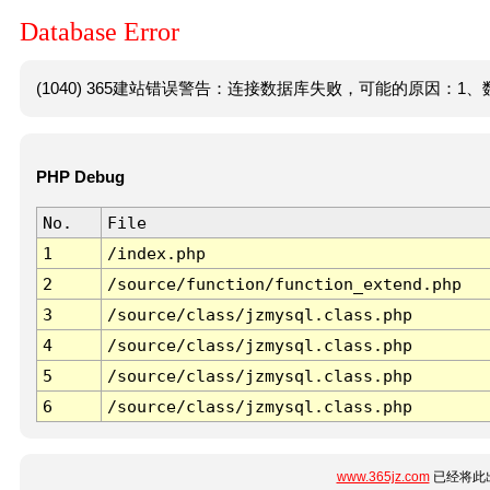
Database Error
(1040) 365建站错误警告：连接数据库失败，可能的原因：1、数
PHP Debug
No.
File
1
/index.php
2
/source/function/function_extend.php
3
/source/class/jzmysql.class.php
4
/source/class/jzmysql.class.php
5
/source/class/jzmysql.class.php
6
/source/class/jzmysql.class.php
www.365jz.com
已经将此