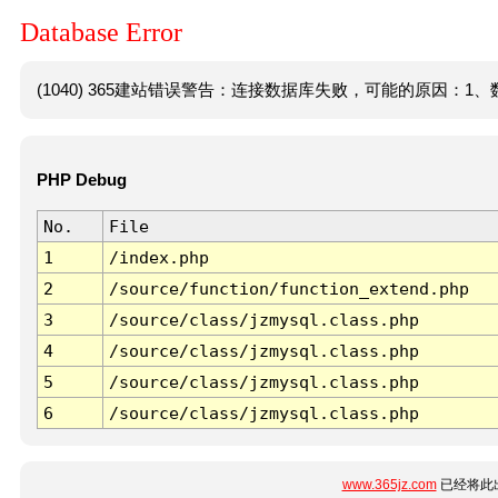
Database Error
(1040) 365建站错误警告：连接数据库失败，可能的原因：1、数
PHP Debug
No.
File
1
/index.php
2
/source/function/function_extend.php
3
/source/class/jzmysql.class.php
4
/source/class/jzmysql.class.php
5
/source/class/jzmysql.class.php
6
/source/class/jzmysql.class.php
www.365jz.com
已经将此