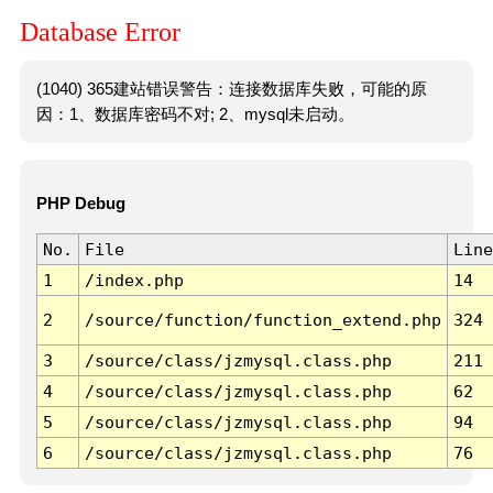
Database Error
(1040) 365建站错误警告：连接数据库失败，可能的原
因：1、数据库密码不对; 2、mysql未启动。
PHP Debug
No.
File
Line
1
/index.php
14
2
/source/function/function_extend.php
324
3
/source/class/jzmysql.class.php
211
4
/source/class/jzmysql.class.php
62
5
/source/class/jzmysql.class.php
94
6
/source/class/jzmysql.class.php
76