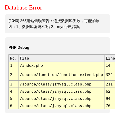
Database Error
(1040) 365建站错误警告：连接数据库失败，可能的原
因：1、数据库密码不对; 2、mysql未启动。
PHP Debug
No.
File
Line
1
/index.php
14
2
/source/function/function_extend.php
324
3
/source/class/jzmysql.class.php
211
4
/source/class/jzmysql.class.php
62
5
/source/class/jzmysql.class.php
94
6
/source/class/jzmysql.class.php
76