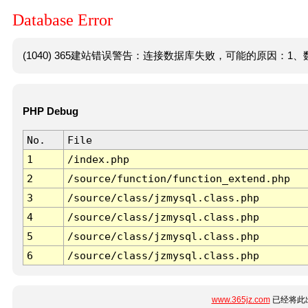
Database Error
(1040) 365建站错误警告：连接数据库失败，可能的原因：1、数
PHP Debug
No.
File
1
/index.php
2
/source/function/function_extend.php
3
/source/class/jzmysql.class.php
4
/source/class/jzmysql.class.php
5
/source/class/jzmysql.class.php
6
/source/class/jzmysql.class.php
www.365jz.com
已经将此