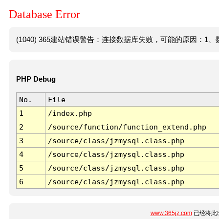
Database Error
(1040) 365建站错误警告：连接数据库失败，可能的原因：1、数
PHP Debug
No.
File
1
/index.php
2
/source/function/function_extend.php
3
/source/class/jzmysql.class.php
4
/source/class/jzmysql.class.php
5
/source/class/jzmysql.class.php
6
/source/class/jzmysql.class.php
www.365jz.com
已经将此